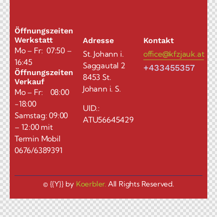
Öffnungszeiten
Werkstatt
Adresse
Kontakt
Mo – Fr: 07:50 –
St. Johann i.
office@kfzjauk.at
16:45
Saggautal 2
+433455357
Öffnungszeiten
8453 St.
Verkauf
Johann i. S.
Mo – Fr: 08:00
-18:00
UID.:
Samstag: 09:00
ATU56645429
– 12:00 mit
Termin Mobil
0676/6389391
© {{Y}} by
Koerbler.
All Rights Reserved.