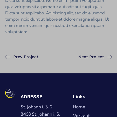
Dicta sunt explicabo. Nemo enim ipsam voluptatem
quia voluptas sit aspernatur aut odit aut fugit, quia.
Dicta sunt explicabo. Adipiscing elit, sed do eiusmod
tempor incididunt ut labore et dolore magna aliqua. Ut
enim minim veniam quis nostrud exercitation ipsam
voluptatem.
Prev Project
Next Project
ADRESSE
Links
St. Johann i. S. 2
Home
8453 St. Johann i. S.
Verkauf