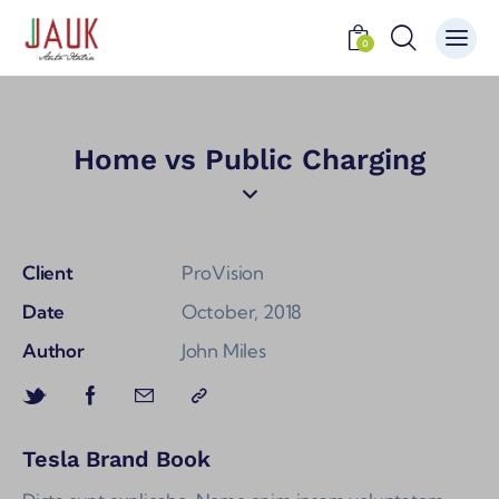
0
Home vs Public Charging
Client
ProVision
Date
October, 2018
Author
John Miles
Tesla Brand Book