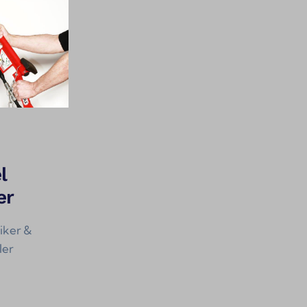
l
er
iker &
ler