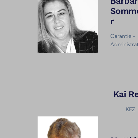
Barbar
Somme
r
Garantie -
Administra
Kai R
KFZ-