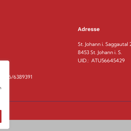
Adresse
St. Johann i. Saggautal 
8453 St. Johann i. S.
UID.: ATU56645429
l 0676/6389391
n