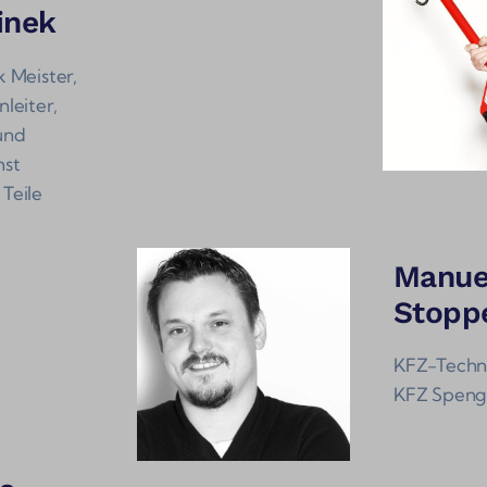
inek
 Meister,
leiter,
und
nst
Teile
Manue
Stopp
KFZ-Techn
KFZ Speng