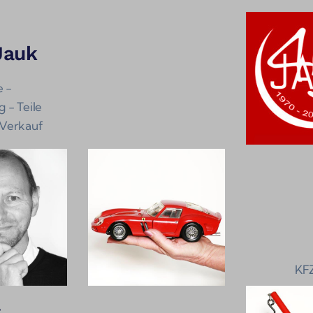
Jauk
e -
 - Teile
Verkauf
KF