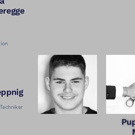
a
regge
tion
eppnig
Techniker
Pu