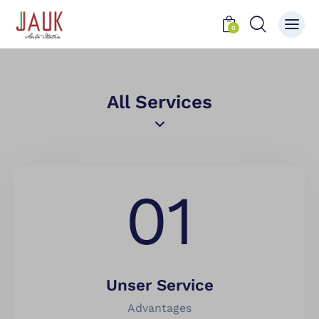
0
All Services
01
Unser Service
Advantages